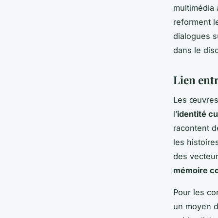
multimédia
reforment l
dialogues su
dans le dis
Lien entr
Les œuvres 
l’
identité cu
racontent de
les histoir
des vecteur
mémoire co
Pour les co
un moyen de