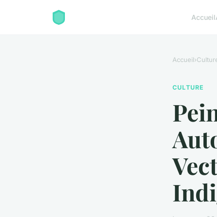
Accueil
Accueil
›
Cultur
CULTURE
Pein
Aut
Vec
Ind