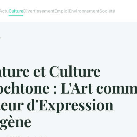
Actu
Culture
Divertissement
Emploi
Environnement
Société
e
ture et Culture
ochtone : L'Art com
teur d'Expression
igène