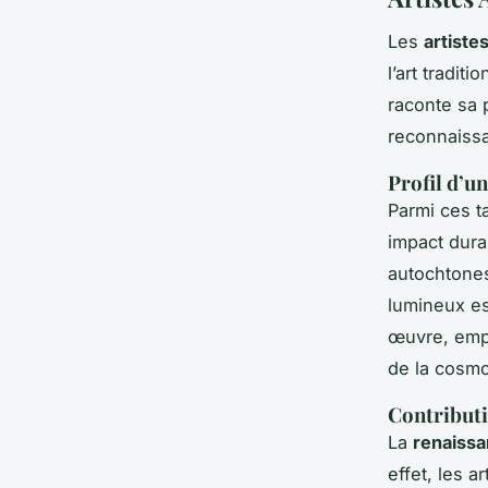
Les
artist
l’art tradit
raconte sa p
reconnaissa
Profil d’u
Parmi ces t
impact durab
autochtones
lumineux es
œuvre, empr
de la cosmo
Contributi
La
renaissa
effet, les a