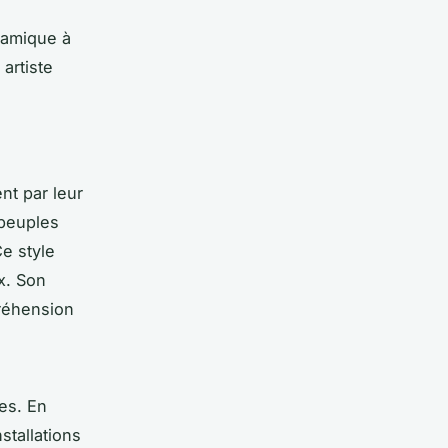
namique à
 artiste
nt par leur
 peuples
Ce style
x. Son
préhension
les. En
stallations