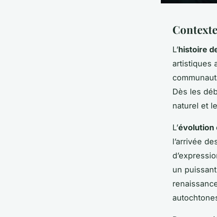
Contexte
L’
histoire d
artistiques 
communautai
Dès les déb
naturel et 
L’
évolution 
l’arrivée d
d’expressio
un puissant
renaissance
autochtones