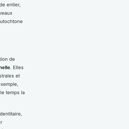
e entier,
uveaux
 autochtone
tion de
nelle
. Elles
strales et
 exemple,
le temps la
entitaire,
ur