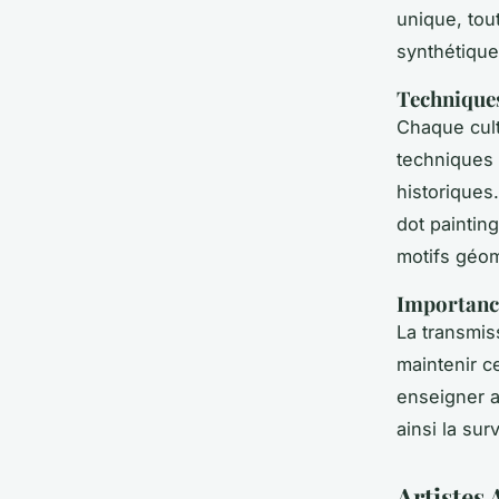
unique, tout
synthétique
Techniques
Chaque cul
techniques q
historiques.
dot painting
motifs géom
Importance
La transmis
maintenir ce
enseigner 
ainsi la sur
Artistes