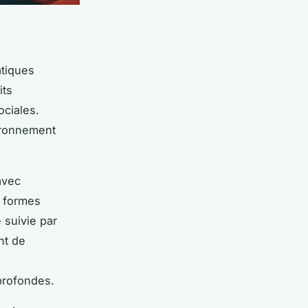
atiques
its
ociales.
ironnement
avec
s formes
 suivie par
nt de
 profondes.