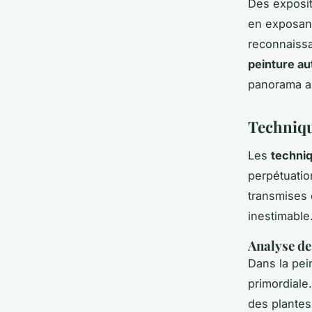
Des exposit
en exposant 
reconnaissa
peinture a
panorama ar
Techniqu
Les
techniq
perpétuatio
transmises 
inestimable
Analyse de
Dans la pein
primordiale
des plantes