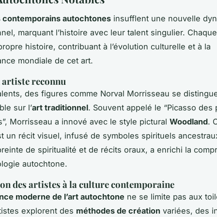
es contemporains autochtones
insufflent une nouvelle dy
ionnel, marquant l’histoire avec leur talent singulier. Chaque
ropre histoire, contribuant à l’évolution culturelle et à la
nce mondiale de cet art.
n artiste reconnu
alents, des figures comme Norval Morrisseau se distingue
le sur l’
art traditionnel
. Souvent appelé le “Picasso des
”, Morrisseau a innové avec le style pictural
Woodland
. 
t un récit visuel, infusé de symboles spirituels ancestrau
einte de spiritualité et de récits oraux, a enrichi la com
logie autochtone.
on des artistes à la culture contemporaine
nce moderne de l’art autochtone
ne se limite pas aux toi
rtistes explorent des
méthodes de création
variées, des in