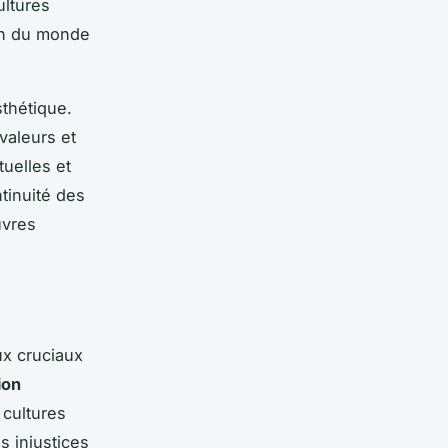
ultures
ion du monde
sthétique.
 valeurs et
uelles et
ntinuité des
uvres
ux cruciaux
ion
 cultures
s injustices