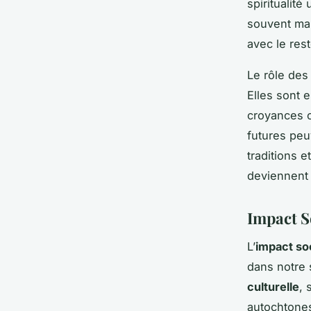
spiritualité
souvent mar
avec le res
Le rôle des
Elles sont e
croyances c
futures peu
traditions e
deviennent a
Impact S
L’
impact soc
dans notre 
culturelle
, 
autochtones