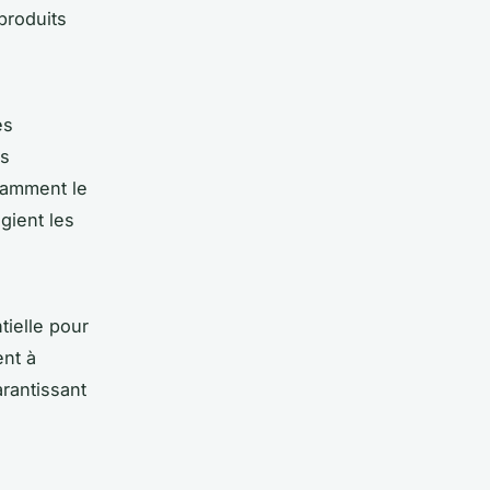
 produits
es
es
otamment le
gient les
tielle pour
ent à
rantissant